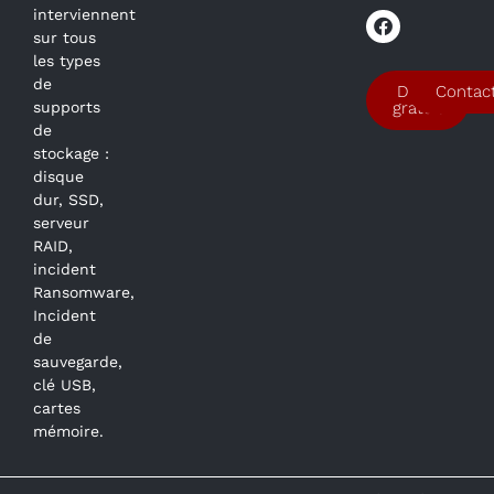
interviennent
sur tous
les types
de
Devis
Contac
supports
gratuit
de
stockage :
disque
dur, SSD,
serveur
RAID,
incident
Ransomware,
Incident
de
sauvegarde,
clé USB,
cartes
mémoire.