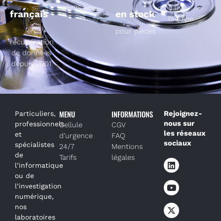
en 25 ans
dans
français
en stock
l’équipe
en
pour pièces
récupération
de données
depuis 2001
MENU
INFORMATIONS
Rejoignez-
Particuliers,
nous sur
professionnels
Cellule
CGV
les réseaux
et
d’urgence
FAQ
sociaux
spécialistes
24/7
Mentions
de
Tarifs
légales
l’informatique
ou de
l’investigation
numérique,
nos
laboratoires