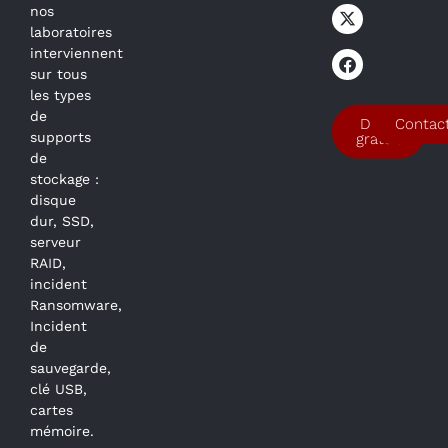
nos
laboratoires
interviennent
sur tous
les types
de
Devis
Contac
supports
gratuit
de
stockage :
disque
dur, SSD,
serveur
RAID,
incident
Ransomware,
Incident
de
sauvegarde,
clé USB,
cartes
mémoire.