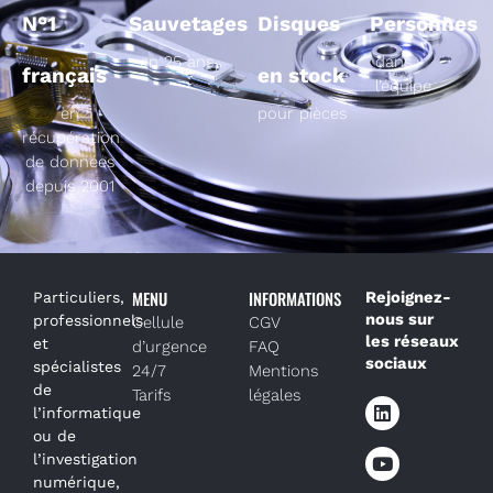
N°1
Sauvetages
Disques
Personnes
en 25 ans
dans
français
en stock
l’équipe
en
pour pièces
récupération
de données
depuis 2001
MENU
INFORMATIONS
Rejoignez-
Particuliers,
nous sur
professionnels
Cellule
CGV
les réseaux
et
d’urgence
FAQ
sociaux
spécialistes
24/7
Mentions
de
Tarifs
légales
l’informatique
ou de
l’investigation
numérique,