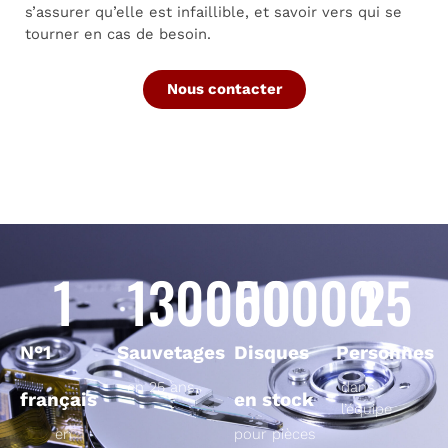
s’assurer qu’elle est infaillible, et savoir vers qui se
tourner en cas de besoin.
Nous contacter
1
130000
50000
25
N°1
Sauvetages
Disques
Personnes
en 25 ans
dans
français
en stock
l’équipe
en
pour pièces