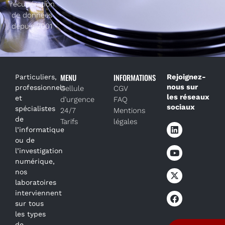
récupération
de données
depuis 2001
MENU
INFORMATIONS
Rejoignez-
Particuliers,
nous sur
professionnels
Cellule
CGV
les réseaux
et
d’urgence
FAQ
sociaux
spécialistes
24/7
Mentions
de
Tarifs
légales
l’informatique
ou de
l’investigation
numérique,
nos
laboratoires
interviennent
sur tous
les types
de