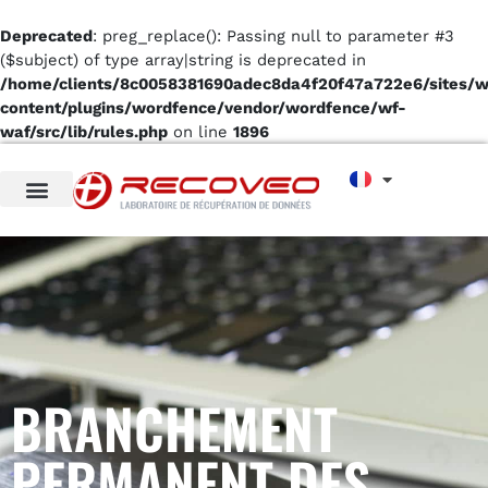
Deprecated
: preg_replace(): Passing null to parameter #3
($subject) of type array|string is deprecated in
/home/clients/8c0058381690adec8da4f20f47a722e6/sites/
content/plugins/wordfence/vendor/wordfence/wf-
waf/src/lib/rules.php
on line
1896
BRANCHEMENT
PERMANENT DES