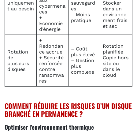
aux
uniquemen
sauvegard
Stocker
cybermena
t au besoin
es
dans un
ces
– Moins
environne
+
pratique
ment frais
Économie
et sec
d’énergie
+
Redondan
Rotation
– Coût
Rotation
ce accrue
planifiée
plus élevé
de
+ Sécurité
Copie hors
– Gestion
plusieurs
renforcée
site ou
plus
disques
contre
dans le
complexe
ransomwa
cloud
res
COMMENT RÉDUIRE LES RISQUES D’UN DISQUE
BRANCHÉ EN PERMANENCE ?
Optimiser l’environnement thermique