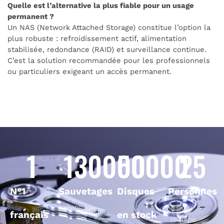
Quelle est l’alternative la plus fiable pour un usage
permanent ?
Un NAS (Network Attached Storage) constitue l’option la
plus robuste : refroidissement actif, alimentation
stabilisée, redondance (RAID) et surveillance continue.
C’est la solution recommandée pour les professionnels
ou particuliers exigeant un accès permanent.
1
130000
50000
25
N°1
Sauvetages
Disques
Personnes
en 25 ans
dans
français
en stock
l’équipe