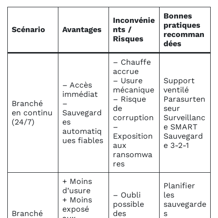
Bonnes
Inconvénie
pratiques
Scénario
Avantages
nts /
recomman
Risques
dées
– Chauffe
accrue
– Usure
Support
– Accès
mécanique
ventilé
immédiat
– Risque
Parasurten
Branché
–
de
seur
en continu
Sauvegard
corruption
Surveillanc
(24/7)
es
–
e SMART
automatiq
Exposition
Sauvegard
ues fiables
aux
e 3-2-1
ransomwa
res
+ Moins
Planifier
d’usure
– Oubli
les
+ Moins
possible
sauvegarde
exposé
Branché
des
s