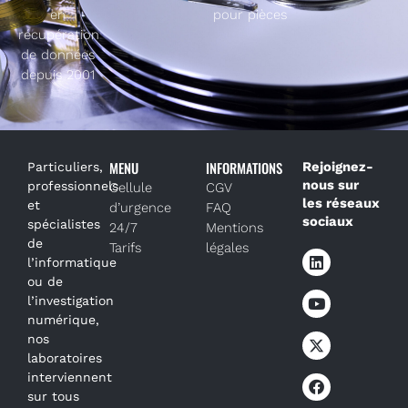
en
pour pièces
récupération
de données
depuis 2001
MENU
INFORMATIONS
Rejoignez-
Particuliers,
nous sur
professionnels
Cellule
CGV
les réseaux
et
d’urgence
FAQ
sociaux
spécialistes
24/7
Mentions
de
Tarifs
légales
l’informatique
ou de
l’investigation
numérique,
nos
laboratoires
interviennent
sur tous