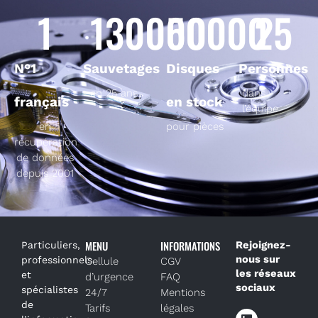
1
130000
50000
25
N°1
Sauvetages
Disques
Personnes
en 25 ans
dans
français
en stock
l’équipe
en
pour pièces
récupération
de données
depuis 2001
MENU
INFORMATIONS
Rejoignez-
Particuliers,
nous sur
professionnels
Cellule
CGV
les réseaux
et
d’urgence
FAQ
sociaux
spécialistes
24/7
Mentions
de
Tarifs
légales