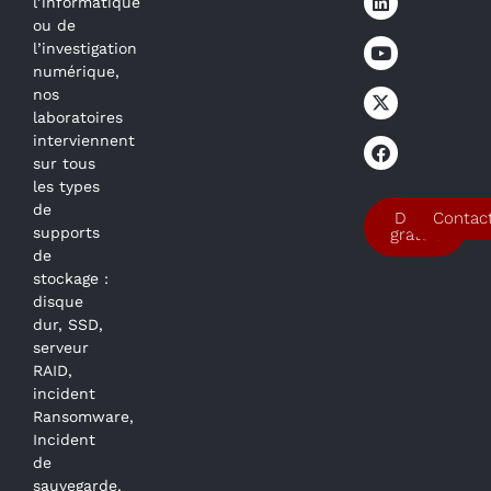
l’informatique
ou de
l’investigation
numérique,
nos
laboratoires
interviennent
sur tous
les types
de
Devis
Contac
supports
gratuit
de
stockage :
disque
dur, SSD,
serveur
RAID,
incident
Ransomware,
Incident
de
sauvegarde,