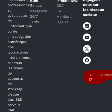
nous sur
professionnels
Cellule
CGV
les réseaux
et
d’urgence
FAQ
sociaux
spécialistes
24/7
Mentions
de
Tarifs
légales
l’informatique
ou de
l’investigation
numérique,
nos
laboratoires
interviennent
sur tous
les types
de
Devis
Contac
supports
gratuit
de
stockage :
disque
dur, SSD,
serveur
RAID,