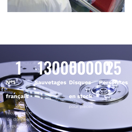
1
130000
50000
25
N°1
Sauvetages
Disques
Personnes
en 25 ans
dans
français
en stock
l’équipe
en
pour pièces
récupération
de données
depuis 2001