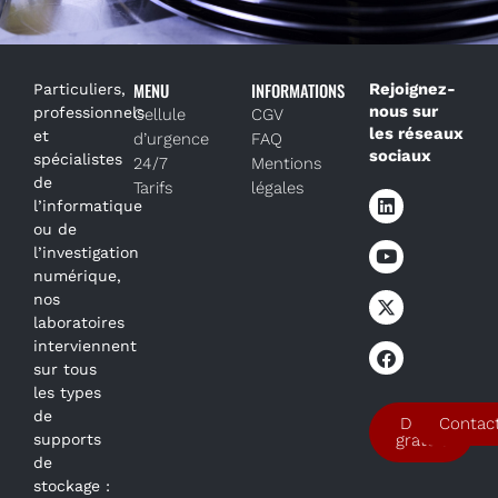
MENU
INFORMATIONS
Rejoignez-
Particuliers,
nous sur
professionnels
Cellule
CGV
les réseaux
et
d’urgence
FAQ
sociaux
spécialistes
24/7
Mentions
de
Tarifs
légales
l’informatique
ou de
l’investigation
numérique,
nos
laboratoires
interviennent
sur tous
les types
de
Devis
Contac
supports
gratuit
de
stockage :