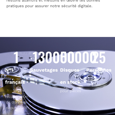
restons attentifs et mettons en œuvre les bonnes
pratiques pour assurer notre sécurité digitale.
1
130000
50000
25
N°1
Sauvetages
Disques
Personnes
en 25 ans
dans
français
en stock
l’équipe
en
pour pièces
récupération
de données
depuis 2001