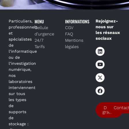
MENU
INFORMATIONS
Rejoignez-
Particuliers,
nous sur
professionnels
Cellule
CGV
les réseaux
et
d’urgence
FAQ
sociaux
spécialistes
24/7
Mentions
de
Tarifs
légales
l’informatique
ou de
l’investigation
numérique,
nos
laboratoires
interviennent
sur tous
les types
de
Devis
Contac
supports
gratuit
de
stockage :