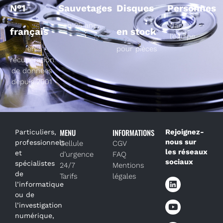
N°1
Sauvetages
Disques
Personnes
en 25 ans
dans
français
en stock
l’équipe
en
pour pièces
récupération
de données
depuis 2001
MENU
INFORMATIONS
Rejoignez-
Particuliers,
nous sur
professionnels
Cellule
CGV
les réseaux
et
d’urgence
FAQ
sociaux
spécialistes
24/7
Mentions
de
Tarifs
légales
l’informatique
ou de
l’investigation
numérique,