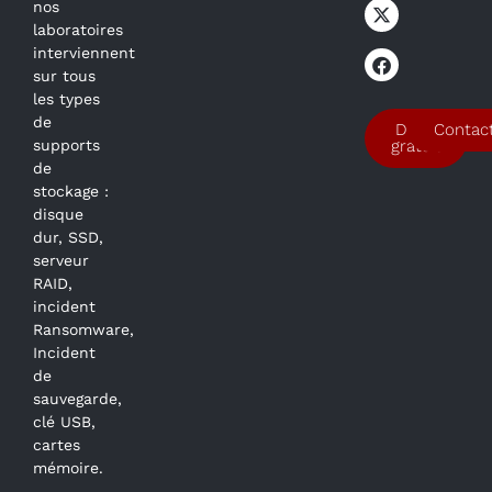
nos
laboratoires
interviennent
sur tous
les types
de
Devis
Contac
supports
gratuit
de
stockage :
disque
dur, SSD,
serveur
RAID,
incident
Ransomware,
Incident
de
sauvegarde,
clé USB,
cartes
mémoire.