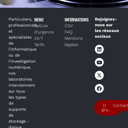
MENU
INFORMATIONS
Rejoignez-
Particuliers,
nous sur
professionnels
Cellule
CGV
les réseaux
et
d’urgence
FAQ
sociaux
spécialistes
24/7
Mentions
de
Tarifs
légales
l’informatique
ou de
l’investigation
numérique,
nos
laboratoires
interviennent
sur tous
les types
de
Devis
Contac
supports
gratuit
de
stockage :
disque