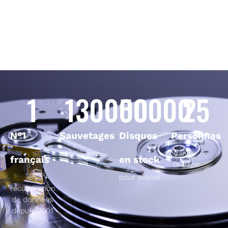
1
130000
50000
25
N°1
Sauvetages
Disques
Personnes
en 25 ans
dans
français
en stock
l’équipe
en
pour pièces
récupération
de données
depuis 2001