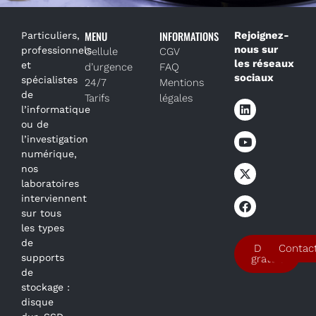
MENU
INFORMATIONS
Rejoignez-
Particuliers,
nous sur
professionnels
Cellule
CGV
les réseaux
et
d’urgence
FAQ
sociaux
spécialistes
24/7
Mentions
de
Tarifs
légales
l’informatique
ou de
l’investigation
numérique,
nos
laboratoires
interviennent
sur tous
les types
de
Devis
Contac
supports
gratuit
de
stockage :
disque