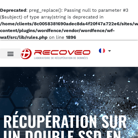
Deprecated
: preg_replace(): Passing null to parameter #3
($subject) of type array|string is deprecated in
/home/clients/8c0058381690adec8da4f20f47a722e6/sites/
content/plugins/wordfence/vendor/wordfence/wf-
waf/src/lib/rules.php
on line
1896
RÉCUPÉRATION SUR
UN DOUBLE SSD EN