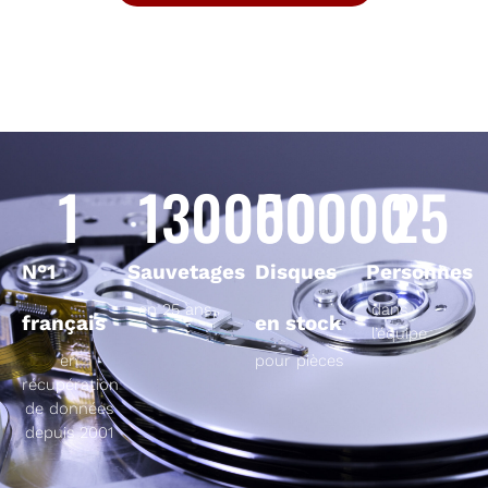
1
130000
50000
25
N°1
Sauvetages
Disques
Personnes
en 25 ans
dans
français
en stock
l’équipe
en
pour pièces
récupération
de données
depuis 2001