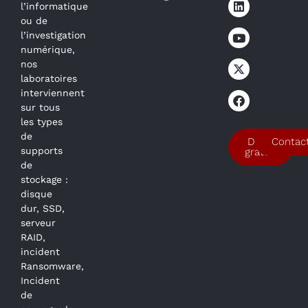
l’informatique
ou de
l’investigation
numérique,
nos
laboratoires
interviennent
sur tous
les types
de
Devis
Contac
supports
gratuit
de
stockage :
disque
dur, SSD,
serveur
RAID,
incident
Ransomware,
Incident
de