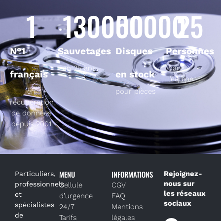
1
130000
50000
25
N°1
Sauvetages
Disques
Personnes
en 25 ans
dans
français
en stock
l’équipe
en
pour pièces
récupération
de données
depuis 2001
MENU
INFORMATIONS
Rejoignez-
Particuliers,
nous sur
professionnels
Cellule
CGV
les réseaux
et
d’urgence
FAQ
sociaux
spécialistes
24/7
Mentions
de
Tarifs
légales