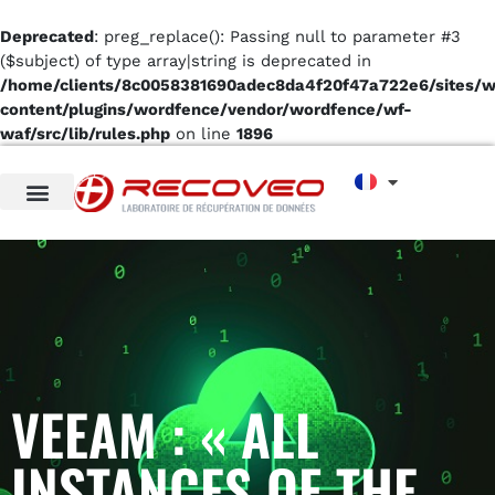
Deprecated
: preg_replace(): Passing null to parameter #3
($subject) of type array|string is deprecated in
/home/clients/8c0058381690adec8da4f20f47a722e6/sites/
content/plugins/wordfence/vendor/wordfence/wf-
waf/src/lib/rules.php
on line
1896
VEEAM : « ALL
INSTANCES OF THE