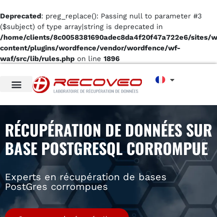
Deprecated
: preg_replace(): Passing null to parameter #3
($subject) of type array|string is deprecated in
/home/clients/8c0058381690adec8da4f20f47a722e6/sites/
content/plugins/wordfence/vendor/wordfence/wf-
waf/src/lib/rules.php
on line
1896
RÉCUPÉRATION DE DONNÉES SUR
BASE POSTGRESQL CORROMPUE
Experts en récupération de bases
PostGres corrompues