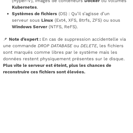
(Hyper-V), images de conteneurs
Docker
ou volumes
Kubernetes
.
Systèmes de fichiers
(OS) : Qu’il s’agisse d’un
serveur sous
Linux
(Ext4, XFS, Btrfs, ZFS) ou sous
Windows Server
(NTFS, ReFS).
📌
Note d’expert :
En cas de suppression accidentelle via
une commande
DROP DATABASE
ou
DELETE
, les fichiers
sont marqués comme libres par le système mais les
données restent physiquement présentes sur le disque.
Plus vite le serveur est éteint, plus les chances de
reconstruire ces fichiers sont élevées.