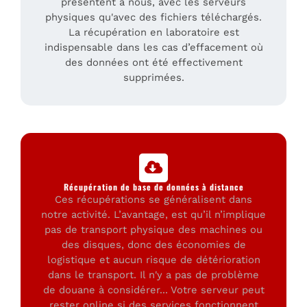
présentent à nous, avec les serveurs
physiques qu'avec des fichiers téléchargés.
La récupération en laboratoire est
indispensable dans les cas d’effacement où
des données ont été effectivement
supprimées.
Récupération de base de données à distance
Ces récupérations se généralisent dans
notre activité. L’avantage, est qu’il n’implique
pas de transport physique des machines ou
des disques, donc des économies de
logistique et aucun risque de détérioration
dans le transport. Il n'y a pas de problème
de douane à considérer... Votre serveur peut
rester online si des services fonctionnent